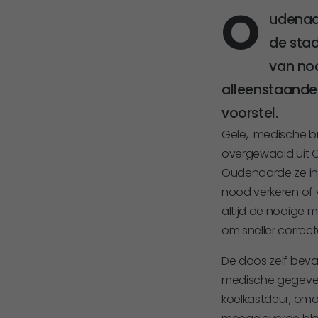
O
udenaa
de stad
van noo
alleenstaande
voorstel.
Gele, medische b
overgewaaid uit C
Oudenaarde ze in
nood verkeren of v
altijd de nodige 
om sneller correct
De doos zelf beva
medische gegeven
koelkastdeur, omd