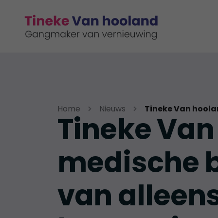
Home
Nieuws
Tineke Van 
medische b
van alleen