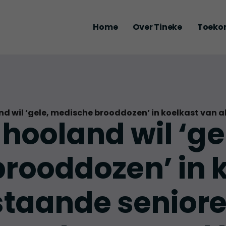
Home
Over Tineke
Toeko
hooland wil ‘ge
rooddozen’ in 
staande seniore