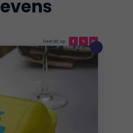
levens
Deel dit op