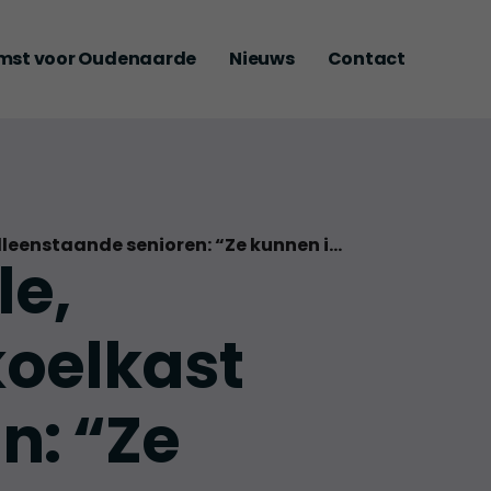
mst voor Oudenaarde
Nieuws
Contact
Tineke Van hooland wil ‘gele, medische brooddozen’ in koelkast van alleenstaande senioren: “Ze kunnen in geval van nood levens redden”
le,
koelkast
n: “Ze