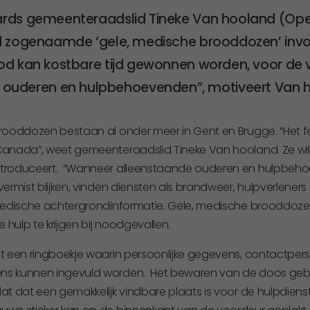
rds gemeenteraadslid Tineke Van hooland (Open
 zogenaamde ‘gele, medische brooddozen’ invoer
d kan kostbare tijd gewonnen worden, voor de v
 ouderen en hulpbehoevenden”, motiveert Van 
rooddozen bestaan al onder meer in Gent en Brugge. “Het 
anada”, weet gemeenteraadslid Tineke Van hooland. Ze wil
troduceert. “Wanneer alleenstaande ouderen en hulpbehoe
ermist blijken, vinden diensten als brandweer, hulpverleners e
medische achtergrondinformatie. Gele, medische brooddozen
e hulp te krijgen bij noodgevallen.
t een ringboekje waarin persoonlijke gegevens, contactper
s kunnen ingevuld worden. Het bewaren van de doos gebe
at dat een gemakkelijk vindbare plaats is voor de hulpdiens