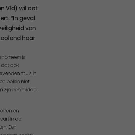
 Vld) wil dat
t. “In geval
eiligheid van
hooland haar
fenomeen is
 dat ook
venden thuis in
n politie niet
 zijn een middel
sonen en
urt in de
ten. Een