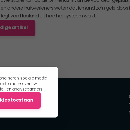
uwe sticker kan op de binnenkant van de voordeur geplakt
 en andere hulpverleners weten dat iemand zo’n gele doos in
 legt van Hooland uit hoe het systeem werkt.
edige artikel
onaliseren, sociale media-
k informatie over uw
ie- en analysepartners.
Vind mij ook op
okies toestaan